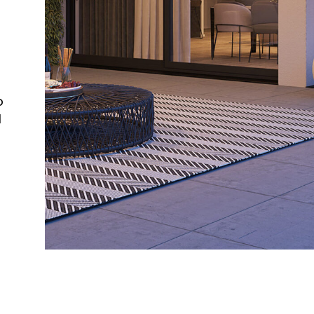
a
o
l