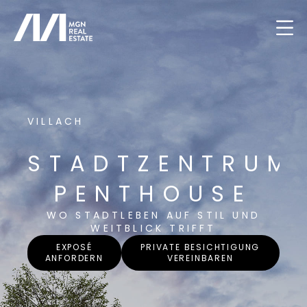
VILLACH
STADTZENTRUM
PENTHOUSE
WO STADTLEBEN AUF STIL UND
WEITBLICK TRIFFT
EXPOSÉ
PRIVATE BESICHTIGUNG
ANFORDERN
VEREINBAREN