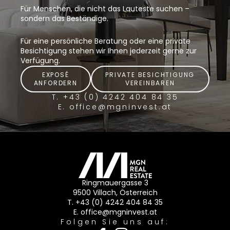
Für Menschen, die nicht das Lauteste suchen –
sondern das Beständige.
Für eine persönliche Beratung oder eine private
Besichtigung stehen wir Ihnen jederzeit gerne zur
Verfügung.
EXPOSÉ
PRIVATE BESICHTIGUNG
ANFORDERN
VEREINBAREN
T. +43 (0) 4242 404 84 35
E. office@mgninvest.at
Ringmauergasse 3
9500 Villach, Österreich
T. +43 (0) 4242 404 84 35
E. office@mgninvest.at
Folgen Sie uns auf: