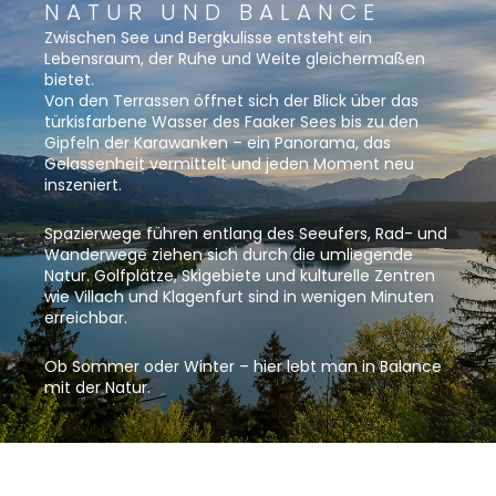
NATUR UND BALANCE
Zwischen See und Bergkulisse entsteht ein
Lebensraum, der Ruhe und Weite gleichermaßen
bietet.
Von den Terrassen öffnet sich der Blick über das
türkisfarbene Wasser des Faaker Sees bis zu den
Gipfeln der Karawanken – ein Panorama, das
Gelassenheit vermittelt und jeden Moment neu
inszeniert.
Spazierwege führen entlang des Seeufers, Rad- und
Wanderwege ziehen sich durch die umliegende
Natur. Golfplätze, Skigebiete und kulturelle Zentren
wie Villach und Klagenfurt sind in wenigen Minuten
erreichbar.
Ob Sommer oder Winter – hier lebt man in Balance
mit der Natur.