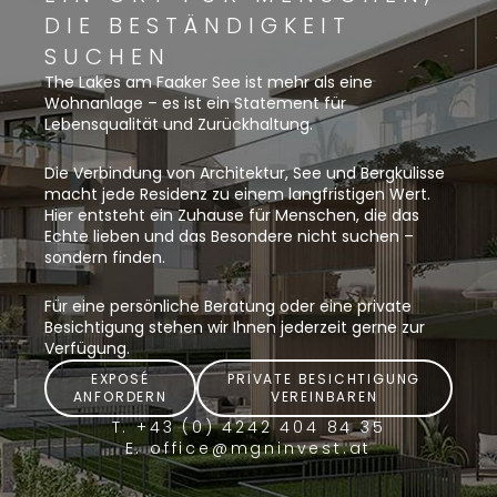
DIE BESTÄNDIGKEIT
SUCHEN
The Lakes am Faaker See ist mehr als eine
Wohnanlage – es ist ein Statement für
Lebensqualität und Zurückhaltung.
Die Verbindung von Architektur, See und Bergkulisse
macht jede Residenz zu einem langfristigen Wert.
Hier entsteht ein Zuhause für Menschen, die das
Echte lieben und das Besondere nicht suchen –
sondern finden.
Für eine persönliche Beratung oder eine private
Besichtigung stehen wir Ihnen jederzeit gerne zur
Verfügung.
EXPOSÉ
PRIVATE BESICHTIGUNG
ANFORDERN
VEREINBAREN
T. +43 (0) 4242 404 84 35
E. office@mgninvest.at