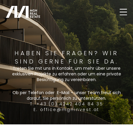
HABEN SIE FRAGEN? WIR
SIND GERNE FÜR SIE DA.
Treten Sie mit uns in Kontakt, um mehr über unsere
exklusiven Projekte zu erfahren oder um eine private
Besichtigung zu vereinbaren.
Ob per Telefon oder E-Mail – unser Team freut sich
darauf, Sie persönlich zu unterstützen.
T. +43 (0) 4242 404 84 35
E. office@mgninvest.at