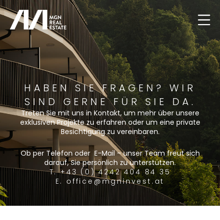
HABEN SIE FRAGEN? WIR
SIND GERNE FÜR SIE DA.
Treten Sie mit uns in Kontakt, um mehr über unsere
exklusiven Projekte zu erfahren oder um eine private
Besichtigung zu vereinbaren.
Ob per Telefon oder E-Mail – unser Team freut sich
darauf, Sie persönlich zu unterstützen.
T. +43 (0) 4242 404 84 35
E. office@mgninvest.at